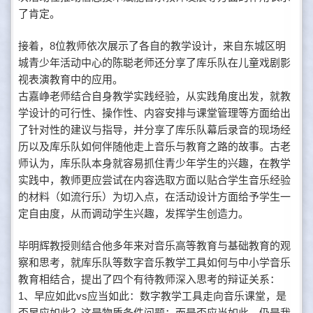
了肯定。
接着，8位教师依次展示了各自的教学设计，来自东城区明
城青少年活动中心的陈聪老师还分享了库乐队在儿童戏剧影
视表演教育中的应用。
古嘉峥老师结合自身教学实践经验，从实践角度出发，就教
学设计的可行性、操作性、内容安排与课堂管理等方面给出
了针对性的建议与指导，并分享了库乐队幕后录音的现场经
历以及库乐队如何伴随他走上音乐与教育之路的故事。古老
师认为，库乐队本身就容易抓住青少年学生的兴趣，在教学
实践中，教师更应尝试在内容选取方面以贴合学生音乐经验
的材料（如流行乐）为切入点，在活动设计方面给予学生一
定自由度，从而调动学生兴趣，发挥学生创造力。
毕明辉教授则结合他多年来对音乐高等教育与基础教育的观
察和思考，就库乐队等数字音乐教学工具如何与中小学音乐
教育相结合，提出了四个有待教师深入思考的辩证关系：
1、早应如此vs应当如此：数字教学工具走向音乐课堂，是
否早应如此？这是物质条件问题；而是否应当如此，仍是我