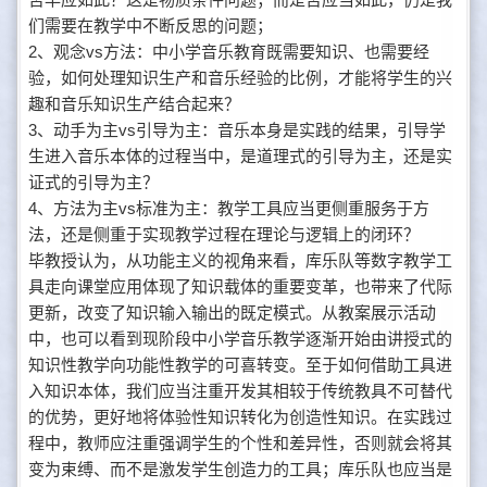
们需要在教学中不断反思的问题；
2、观念vs方法：中小学音乐教育既需要知识、也需要经
验，如何处理知识生产和音乐经验的比例，才能将学生的兴
趣和音乐知识生产结合起来？
3、动手为主vs引导为主：音乐本身是实践的结果，引导学
生进入音乐本体的过程当中，是道理式的引导为主，还是实
证式的引导为主？
4、方法为主vs标准为主：教学工具应当更侧重服务于方
法，还是侧重于实现教学过程在理论与逻辑上的闭环？
毕教授认为，从功能主义的视角来看，库乐队等数字教学工
具走向课堂应用体现了知识载体的重要变革，也带来了代际
更新，改变了知识输入输出的既定模式。从教案展示活动
中，也可以看到现阶段中小学音乐教学逐渐开始由讲授式的
知识性教学向功能性教学的可喜转变。至于如何借助工具进
入知识本体，我们应当注重开发其相较于传统教具不可替代
的优势，更好地将体验性知识转化为创造性知识。在实践过
程中，教师应注重强调学生的个性和差异性，否则就会将其
变为束缚、而不是激发学生创造力的工具；库乐队也应当是