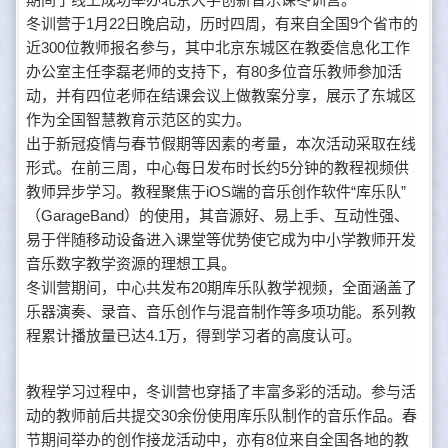
冬训营于1月22日晚启动，历时四周，有来自全国9个省市的
近300位教师报名参与，其中北京东城区在教委信息化工作
办公室主任李磊老师的支持下，有80多位音乐教师参加活
动，并有四位老师在结课会议上做教案分享，展示了东城区
作为全国智慧教育示范区的实力。
出于新冠疫情与春节假期等因素的考量，本次活动采取在线
形式。在前三周，中心每日发布时长约5分钟的教程视频供
教师异步学习。教程聚焦于iOS端的音乐创作软件“库乐队”
（GarageBand）的使用，其音源好、易上手、互动性强、
易于伴随移动设备进入课堂等优势使它成为中小学教师开发
音乐数字教学资源的理想工具。
冬训营期间，中心共发布20期库乐队教学视频，全面涵盖了
乐器演奏、录音、音乐创作与混音制作等多项功能。系列教
程累计播放量已达4.1万，得到学习者的高度认可。
教程学习过程中，冬训营也穿插了丰富多彩的活动。参与活
动的教师前后共提交30余份使用库乐队制作的音乐作品。春
节期间举办的创作接龙活动中，亦有8位来自全国各地的教