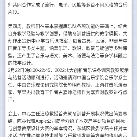
师共同合作完成了流行、电子、民族等多首不同风格的音乐
片段。
第四周，教师们在基本掌握库乐队各项功能的基础上，结合
自身教学经验与教学创意，借助冬训营提供的教学模板，共
创作出12份中小学音乐课教案，包含古典、民谣、非洲与中
国音乐等多类主题，涵盖乐理、歌唱、欣赏与编创等多种课
型，还产生了音乐与语文、美术、道德与法治等多学科融合
的教学设计。
2月22日晚8:00-22:45，2022北大创新音乐课冬训营教案展示
与结营活动顺利进行，活动邀请到中国音乐学院音乐学系主
任、中国音乐理论研究院院长毕明辉教授，上海打击乐演奏
家、苹果杰出教育工作者古嘉峥老师作为嘉宾对教案进行点
评。
会上，中心主任汪琼教授首先就冬训营开展状况做出简要总
结，陈菀代表Apple公司简单介绍了本次产学研项目的目标
与创意教案设计大赛的基本情况，东城区教委李磊主任对本
次活动在推动信息技术赋能音乐教师发展等方面的作用表示