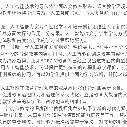
人工智能技术的导入将全面改变教室形态，课堂教学环境
教学环境将全面普及，人工智能（AI）与人类智能（HI）
。
。人工智能为实现个性化学习和培养创新思维注入了新的
培养方面发挥的作用十分有限。人工智能改变了学生学习方
习体验和高度智能化的学习过程跟踪服务。
。《新一代人工智能发展规划》明确要求：“在中小学阶段
教育阶段的普遍教学内容。同时，人工智能正倒逼教学内容体
为必然趋势，比如STEAM教育等已经呈现出这方面的典型
人工智能技术，可以提供更加多元的过程化教学评价，使
评测系统的协同，可以为学生提供全面的学习诊断，并配之
工智能在教育管理领域的深度应用将让管理服务更聪慧。
，促进教育治理能力和治理体系现代化。立足教育大数据的
育教学决策的科学化、资源配置的精准化。
智能与教育的深度融合使教师角色被赋予了新的时代内涵
授中解放出来，从事更具创造性的德育和能力培养等工作。智
未有的重要地位，教师能力标准将被重新定义，对教师的职