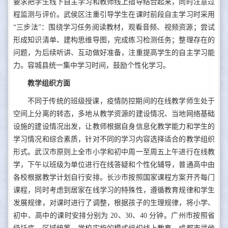
要求把学生线下自主学习和教师线上指导结合起来，同时注意过
程监测与评价。武侯区注重引导学生在课时前段自主学习时采用
“三步法”：围绕学习任务阅读教材，观看音频、视频资源；尝试
形成知识清单、建构思维导图，完成练习检测任务；整理存在的
问题，为后续听讲、互动做好准备，注重提高学生的自主学习能
力。容城县统一集中学习时间，鼓励个性化学习。
教学组织方面
不同于传统的班级授课，疫情防控期间的在线教学师生处于
空间上分离的转态，多地从教学资源的建设情况、当地网络基础
设施的建设情况出发，让教师根据自身信息化教学能力和学生的
学习情况和综合素质，针对不同的学习内容选择适合的教学组织
形式。武汉市原则上全市小学和初中周一至周五上午进行在线教
学，下午以班级为单位进行在线答疑和个性化辅导，普通高中由
各校根据教学计划自行安排。长沙市按照国家课程方案开齐每门
课程，同时考虑到居家在线学习的特殊性，遵循教育规律和学生
发展规律，对课时进行了调整，根据孩子的生理规律，将小学、
初中、高中的课时安排分别为 20、30、40 分钟。广州市按照省