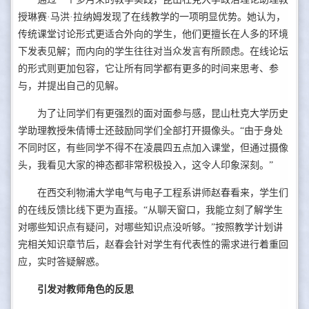
授琳赛·马洪·拉纳姆发现了在线教学的一项明显优势。她认为，
传统课堂讨论形式更适合外向的学生，他们更擅长在人多的环境
下发表见解；而内向的学生往往对当众发言有所顾虑。在线论坛
的形式则更加包容，它让所有同学都有更多的时间来思考、参
与，并提出自己的见解。
为了让同学们有更强烈的面对面参与感，昆山杜克大学历史
学助理教授朱倩博士还鼓励同学们全部打开摄像头。“由于身处
不同时区，有些同学不得不在凌晨四五点加入课堂，但通过摄像
头，我看见大家的神态都非常积极投入，这令人印象深刻。”
在西交利物浦大学电气与电子工程系讲师赵春看来，学生们
的在线反馈比线下更为直接。“从聊天窗口，我能立刻了解学生
对哪些知识点有疑问，对哪些知识点没听够。”按照教学计划讲
完相关知识章节后，赵春会针对学生有代表性的需求进行着重回
应，实时答疑解惑。
引发对教师角色的反思