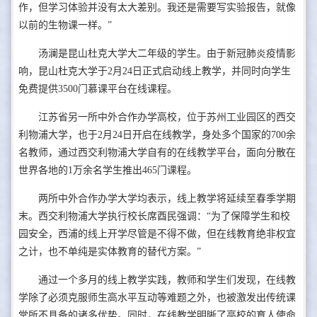
作，但学习体验并没有太大差别。我还是需要写实验报告，就像
以前的生物课一样。”
汤澜是昆山杜克大学大二年级的学生。由于新冠肺炎疫情影
响，昆山杜克大学于2月24日正式启动线上教学，并同时向学生
免费提供3500门慕课平台在线课程。
江苏省另一所中外合作办学高校，位于苏州工业园区的西交
利物浦大学，也于2月24日开启在线教学，身处多个国家的700余
名教师，通过西交利物浦大学自有的在线教学平台，面向分散在
世界各地的1万余名学生推出465门课程。
两所中外合作办学大学均表示，线上教学将延续至春季学期
末。西交利物浦大学执行校长席酉民强调：“为了保障学生和校
园安全，西浦的线上开学尽管是不得不做，但在线教育绝非权宜
之计，也不单纯是实体教育的替代方案。”
通过一个多月的线上教学实践，教师和学生们发现，在线教
学除了必须克服师生高水平互动等难题之外，也被激发出传统课
堂所不具备的诸多优势。同时，在线教学明晰了高校的育人使命