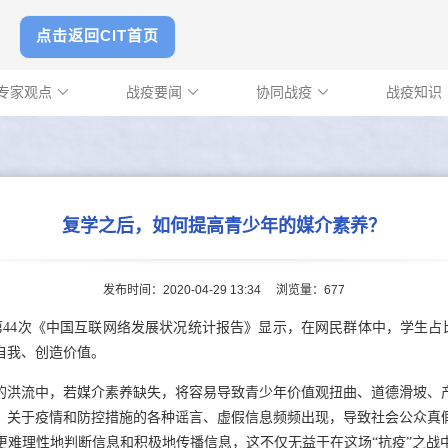
点击返回CIT首页
专家观点
战疫要闻
协同战疫
战疫知识



复学之后，如何提高青少年的媒介素养？
发布时间：2020-04-29 13:34
浏览量：
677
的第44次《中国互联网络发展状况统计报告》显示，在网民群体中，学生占
自我、创造价值。
的洪流中，若媒介素养缺失，将容易导致青少年价值观扭曲、道德滑坡、
，关于疫情和防控措施的各种谣言、虚假信息频频出现，导致社会公众真
更难理性地判断信息和积极地传播信息，这不仅无益于在这场“抗疫”之战