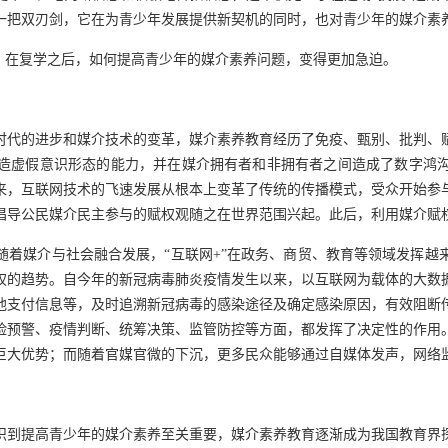
一把双刃剑，它在为青少年发展提供新契机的同时，也对青少年的媒介素
段。在复学之后，如何提高青少年的媒介素养问题，变得更加急迫。
代的进步和媒介技术的变革，媒介素养教育经历了免疫、甄别、批判、赋
造虚假意识形态的能力，并在媒介拥有者和非拥有者之间造成了数字鸿
以来，互联网技术的飞速发展从根本上变革了传统的传播模式，受众开始
倡导公民媒介民主参与的赋权观随之在世界范围兴起。此后，利用媒介赋
随着媒介与社会融合发展，“互联网+”在政务、商贸、教育等领域发挥越
权的趋势。自今年的新冠病毒肺炎疫情发生以来，以互联网为载体的大数
他支付信息等，及时追溯新冠病毒的感染途径及确定感染原因，有效阻断
险预警、疫情判断、统筹决策、监管防控等方面，都发挥了决定性的作用
巨大优势；而随着官媒官微的下沉，更多民众能够通过自媒体发声，网络
识到提高青少年的媒介素养至关重要，媒介素养教育逐渐成为我国教育界