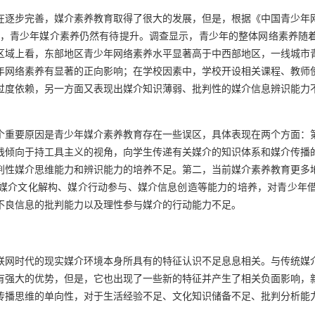
逐步完善，媒介素养教育取得了很大的发展，但是，根据《中国青少年网
分），青少年媒介素养仍然有待提升。调查显示，青少年的整体网络素养
区域上看，东部地区青少年网络素养水平显著高于中西部地区，一线城市
年网络素养有显著的正向影响；在学校因素中，学校开设相关课程、教师
过度依赖，另一方面又表现出媒介知识薄弱、批判性的媒介信息辨识能力
个重要原因是青少年媒介素养教育存在一些误区，具体表现在两个方面：
践倾向于持工具主义的视角，向学生传递有关媒介的知识体系和媒介传播
判性媒介思维能力和辨识能力的培养不足。第二，当前媒介素养教育更多
媒介文化解构、媒介行动参与、媒介信息创造等能力的培养，对青少年
不良信息的批判能力以及理性参与媒介的行动能力不足。
联网时代的现实媒介环境本身所具有的特征认识不足息息相关。与传统媒
有强大的优势，但是，它也出现了一些新的特征并产生了相关负面影响，
传播思维的单向性，对于生活经验不足、文化知识储备不足、批判分析能