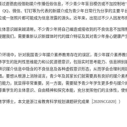
名越过道德底线借助媒介传播低俗信息，不少青少年盲目模仿或不加控制地
、QQ、微信、钉钉等为代表的新媒介成为青少年日常行为分享的主要平
位或一张照片都可能成为信息泄露的源头。近年来，出现过不少人因发布
主体意识越来越清晰，不少青少年将自己编造或接收到的不良信息不加限
提醒我们，需要重新认识新媒体时代的媒介特征及其对青少年身心健康产
环境中，针对我国青少年媒介素养教育存在的误区，青少年媒介素养教育
养学生的批判性思维能力和公民道德意识，包括实时思考能力、信息辨别
辨识媒介信息中隐含的不良信息及各种虚假意识形态，从而学会合理利用
措。要想从根源上消除谣言，青少年及其家长们就需要具有良好的媒介素
的能力，就显得非常重要。另一方面，需要赋予青少年学生更多参与媒介
尊重学生的主体意识、自由精神和探究本能，充分发挥他们的主体性，使
博士，本文是浙江省教育科学规划课题研究成果［2020SCG020］）