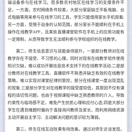
端设备参与在线学习。而多数农村地区在线学习的支撑条件不
足，一方面，农村网络条件较差，大部分家庭缺乏平板电脑、台
式电脑等用来参与在线学习的工具，学生只能借用家长手机观看;
另一方面，受限于自身的认知范围，部分家长不能顺利在手机上
操作在线教学APP，且某些直播课堂软件在手机上的应用功能有
一定限制，从而导致学生无法顺利参与学校组织的在线教学。
第二，师生信息意识与技能亟待提升。一是部分教师对在线
教学存在不接受、不习惯的心理，同时对现有在线教学软件使用
知识欠缺，难以成功开展信息技术支持下的在线教学活动;二是部
分教师对在线教学工具、直播软件不熟悉并缺乏有效的在线教学
策略，难以实现对课堂纪律的管控，部分在线课堂一度出现混乱
的现象;三是部分学生对在线教学的接受度较低，其原因不仅有课
程的适切性问题，也由于视频课程中缺乏熟悉教师的介入，导致
约束性与临场感不足，难免产生抗拒心理和应付心态;四是大部分
学生在遇到难题时偏向于直接询问教师及家长，而利用网络资源
主动开展自主学习、主动解决问题的意识较为薄弱。
第三，师生在线互动效果有待改善。通过对师生访谈发现，