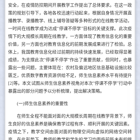
安全，在疫情防控期间开展教学工作提出了总体要求。在这一政
策的规划引导下，各地各校迅速行动起来，根据自身情况开展直
播教学、录播教学、线上辅导答疑等多种形式的在线教学活动，
一时间在线教学成为达成“停课不停学”目标的关键支撑。此次疫
情下的大规模长周期在线教学，一方面体现了教育信息化的重要
价值，另一方面也对教育信息化的前期发展成果进行了检验。总
体上，我国教育信息化经过前期的持续快速发展，已经取得显著
成绩，为支撑此次“停课不停学”作出了重要贡献，但同时，也暴
露出一些问题，主要体现在：农村及偏远地区信息基础设施比较
匮乏，优质数字教育资源供给不足，师生信息素养水平有待提升
[2]等。本文试图从师生信息素养视角对本次“停课不停学”行动中
暴露出的部分问题予以分析梳理，提出解决策略。
(一)师生信息素养的重要性
在师生全程不能面对面的大规模长周期在线教学背景下，师
生良好的信息素养是确保教学过程有序、顺利开展的关键因素。
疫情之下，教学空间由面对面的物理空间向虚拟的网络空间转
变。在此形势下，教师的教学和学生的学习均面临前所未有的挑