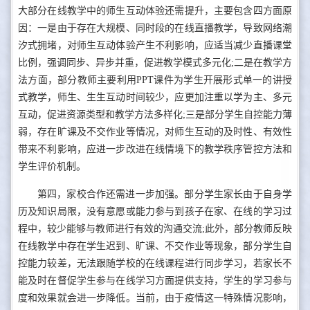
大部分在线教学中的师生互动体验还需提升，主要包含四方面原
因：一是由于存在大规模、同时段的在线直播教学，导致网络潮
汐式拥堵，对师生互动体验产生不利影响，应适当减少直播课堂
比例，强调同步、异步并重，促进教学模式多元化;二是在教学方
法方面，部分教师主要利用PPT课件为学生开展形式单一的讲授
式教学，师生、生生互动时间较少，应更加注重以学为主、多元
互动，促进资源类型和教学方法多样化;三是部分学生自控能力薄
弱，存在旷课及不交作业等情况，对师生互动的及时性、有效性
带来不利影响，应进一步改进在线情境下的教学秩序管控方法和
学生评价机制。
第四，家校合作还需进一步加强。部分学生家长由于自身学
历及知识局限，没有意愿或能力参与到孩子在家、在线的学习过
程中，较少能够与教师进行有效的沟通交流;此外，部分教师反映
在线教学中存在学生迟到、旷课、不交作业等现象，部分学生自
控能力较差，无法跟随学校的在线课程进行同步学习，若家长不
能及时在督促学生参与在线学习方面提供支持，学生的学习参与
度和效果就会进一步降低。当前，由于疫情这一特殊情况影响，