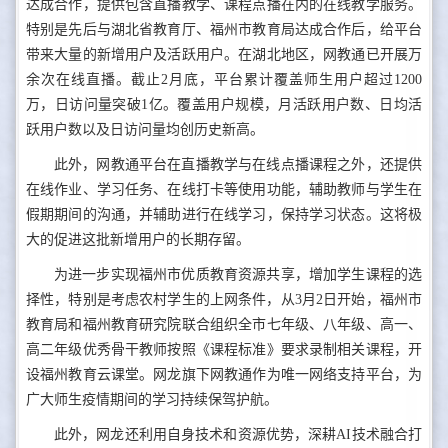
达成合作，提供包含直播教学、课程点播在内的在线教学服务。
特别是先后与湖北省教育厅、福州市教育局达成合作后，给平台
带来大量的新增用户及活跃用户。在湖北地区，网教通已开展万
余次在线直播。截止2月底，平台累计覆盖师生用户超过1200
万，日访问量突破1亿。覆盖用户规模，月活跃用户数、日均活
跃用户数以及日访问量均创历史新高。
此外，网教通平台在直播教学与在线点播课程之外，还提供
在线作业、学习任务、在线打卡等使用功能，辅助教师与学生在
假期期间的沟通，并辅助进行在线学习，保持学习状态。这将极
大的促进这批新增用户的长期存留。
为进一步实现福州市优质教育资源共享，增加学生课程的选
择性，特别是考虑农村学生的上网条件，从3月2日开始，福州市
教育局和福州教育研究院联合组织全市七年级、八年级、高一、
高二年级优秀骨干教师按照《课程标准》要求录制相关课程，开
设福州教育云课堂。网龙旗下网教通作为唯一网络支持平台，为
广大师生疫情期间的学习持续保驾护航。
此外，网龙还利用自身技术和资源优势，深耕AI技术融合打