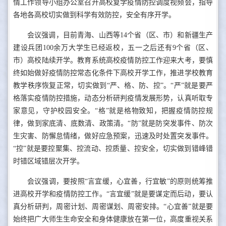
情工作领导小组办公室召开高校复学疫情防控调度视频会，指导
各地各高校切实做到科学有效防控，安全有序开学。
会议强调，目前青海、山西等14个省（区、市）和新疆生产
建设兵团100余万大学生已经返校，五一之后还有9个省（区、
市）高校陆续开学。教育系统高校疫情防控工作迎来大考，要慎
终如始做好疫情防控常态化条件下高校开学工作，推进学校教育
教学秩序恢复正常，切实做到“严、格、防、控”。“严”就是要严
格落实疫情防控措施，动态分析研判疫情发展形势，认真听取专
家意见，守护校园安全。“格”就是格物致知，把握疫情防控规
律，做到家底清、底数清、政策清。“防”就是防突发事件、防次
生灾害、防懈怠情绪，做好应急预案，迅速及时处置突发事件。
“控”就是要控聚集、控流动、控质量、控安全，切实做到错峰错
时错区域错层次开学。
会议强调，要按照“言宜缓，心宜善，行宜敏”的原则统筹推
进高校开学和疫情防控工作。“言宜缓”就是要谋定而后动，要认
真分析研判，周密计划、周密谋划、周密安排。“心宜善”就是要
始终把广大师生生命安全和身体健康放在第一位，高度重视关系