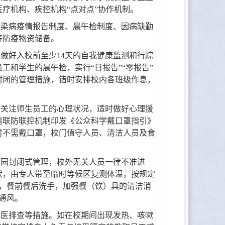
疗机构、疾控机构“点对点”协作机制。
传染病疫情报告制度、晨午检制度、因病缺勤
等防疫物资储备。
做好入校前至少14天的自我健康监测和行踪
和学生的晨午检，实行“日报告”“零报告”
封闭的管理措施，错时安排校内各班级作息，
。关注师生员工的心理状况，适时做好心理援
情联防联控机制印发《公众科学戴口罩指引》
时不需戴口罩，校门值守人员、清洁人员及食
校园封闭式管理，校外无关人员一律不准进
状，由专人带至临时等候区复测体温，按规定
，餐前餐后洗手，加强餐（饮）具的清洁消
通风。
就医排查等措施。如在校期间出现发热、咳嗽