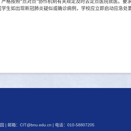
严格按照“点对点”协作机制有关规定及时去定点医院就医。要
或学生如出现新冠肺炎疑似或确诊病例，学校应立即启动应急处
 | 邮箱：
CIT@bnu.edu.cn
| 电话：010-58807205