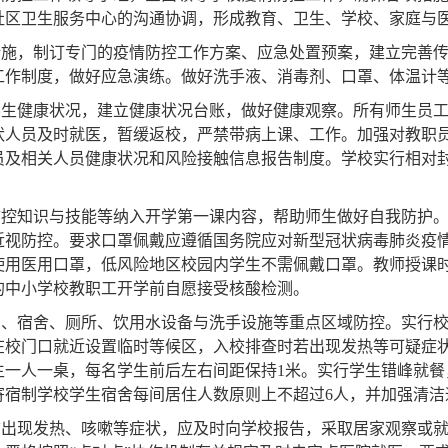
区卫生服务中心的沟通协调，形成教育、卫生、学校、家庭与医
措施，制订专门的疫情防控工作方案、应急处置预案，建立完善
工作制度，做好应急演练。做好洗手液、消毒剂、口罩、体温计
生健康状况，建立健康状况台账，做好健康观察。所有师生员工
人员及时就医，暂缓返校，严禁带病上课、工作。加强对教职员工
员及相关人员健康状况和风险接触信息报告制度。学校实行相对
防控知识与技能等纳入开学第一课内容，帮助师生做好自我防护
近视防控。要求口罩佩戴应遵循国务院应对新型冠状病毒肺炎疫
使用医用口罩，低风险地区校园内学生不需佩戴口罩。教师授课
的中小学校教职工开学前自愿接受核酸检测。
堂、宿舍、厕所、饮用水设备与洗手设施等重点区域防控。实行
在校门口就近设置临时等候区，入校排查时若出现发热等可疑症
生一人一桌，每名学生前后左右间距保持1米。实行学生错峰就餐
寄宿制学校学生宿舍每间居住人数原则上不超过6人，并加强清洁
前出现发热、咳嗽等症状，应及时向学校报告，采取居家观察或