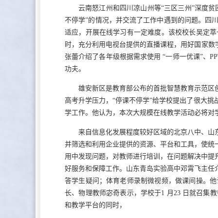
云南怒江州和四川凉山州等“三区三州”深度贫
不停学”的情况，并交流了工作中遇到的问题。四
适应，开展在线学习有一定难度。该校校长吴定萃
时，充分利用电视台提供的直播课程，用好国家数
张蕾介绍了各年级根据需求使用 “一师一优课”、P
功夫。
雄安新区是教育部公布的首批智慧教育示范区
高考升学压力，“停课不停学”给学校提出了很大
学工作。他认为，本次大规模在线教学活动必将对
来自信息化发展程度较好区域的北京八中、山
并筛选和利用企业提供的资源、平台和工具，使统
用中发现问题，对教师进行培训，在问题解决中提
好服务和保障工作。山东青岛实验高中邓霄飞主任
答学生疑问；体育老师录制微视频，做课间操。他
长、物理教师宓奇表示，学校于1 月23 日就召
和教学平台的同时，