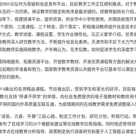
发BBS论坛作为答疑和信息发布平台，目前教学工作正在顺利推进。
对于
队伍的一次历练，保证教学的稳定和有序是最关键的。缪雅琴副局长介绍
则指导下，搭建授课平台，提供资源，供全市中小学校使用，并围绕疫情开
三个原则、三类课程、三个转变、四个落实”，积极推动教师提升信息技术
教学方式、教学进度、课程设置、学生作业弹性化。马正义督学介绍，甘肃
导教师深入研究教学方法，不断提升信息化素养。天津市和平区下大力气
帮助教师实施网络教学。卢冬梅认为，先学后教，如何促进学生的深度学
障网络服务、拓展资源平台、开放数字教材、开发优质课程等方面的解决
过前期的早准备和努力，国家数字教育资源公共服务平台已基本可以满足
更好的服务。
V4推出的名师精品课程。节目推出后，
受到学生和家长的好评，目前每
社支持“停课不停学”的举措，向社会免费提供的电子版教材和教师用书
v6)主干网的国内外高质量互联
互通，为疫情期间的在线教学需求免费调整接入
“沮丧、亢奋、平静”三段心路，制定工作计划、研究计划，积极行动，带
布了在线学习的26个难题和建议等在线教学应用指南。同时他还带领研
教学点在线教育分析指导、政策制定执行调查研究和基于人工智能云课堂