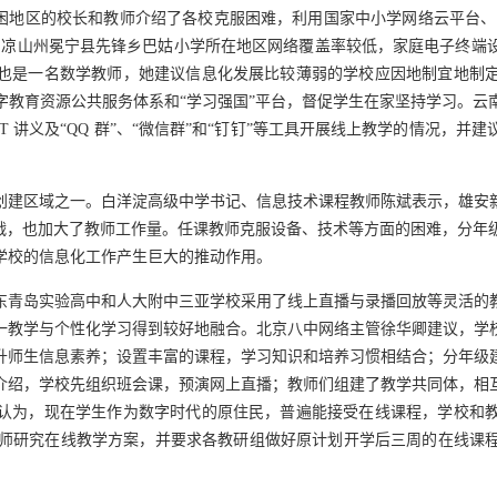
困地区的校长和教师介绍了各校克服困难，利用国家中小学网络云平台、
川凉山州冕宁县先锋乡巴姑小学所在地区网络覆盖率较低，家庭电子终端
也是一名数学教师，她建议信息化发展比较薄弱的学校应因地制宜地制
字教育资源公共服务体系和“学习强国”平台，督促学生在家坚持学习。云
PT 讲义及“QQ 群”、“微信群”和“钉钉”等工具开展线上教学的情况，
创建区域之一。白洋淀高级中学书记、信息技术课程教师陈斌表示，雄安
挑战，也加大了教师工作量。任课教师克服设备、技术等方面的困难，分年
学校的信息化工作产生巨大的推动作用。
东青岛实验高中和人大附中三亚学校采用了线上直播与录播回放等灵活的
一教学与个性化学习得到较好地融合。北京八中网络主管徐华卿建议，学
升师生信息素养；设置丰富的课程，学习知识和培养习惯相结合；分年级
介绍，学校先组织班会课，预演网上直播；教师们组建了教学共同体，相
认为，现在学生作为数字时代的原住民，普遍能接受在线课程，学校和
集教师研究在线教学方案，并要求各教研组做好原计划开学后三周的在线