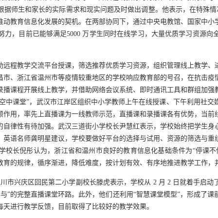
据师生和家长的实际需求和现实问题及时做出调整。他表示，在特殊情况
推动教育信息化发展的契机。在两部协同下，通过中央电教馆、国家中小
力，目前已能够满足5000 万学生同时在线学习，大量优质学习资源
助远程教学交流平台授课，筛选推荐优质学习资源，组织管理线上教学、
昌市、浙江省温州市等疫情较重地区的学校响应教育部的号召，在抗击疫
录播课程开展线上教学，并借助网络会议系统、即时通讯工具和群组加强
“空中课堂”，武汉市江岸区组织中小学教师上午在线授课、下午利用社
领作用，率先上直播课为一线教师示范，直播课和录播课各有优势，当前
的自律性有待加强。武汉三道街小学校长尹慧红表示，学校始终把学生身
、英语名师龚明星建议，学校要做好平台的选择与试用、资源的筛选与重
学校长倪彤认为，浙江省和温州市良好的教育信息化基础条件为“停课不
教育的规律，循序渐进，降低难度，按计划有效、有序地推进教学工作，
银川市兴庆区回民第二小学副校长滕虎表示，学校从 2 月 2 日就着手启
长参与”的完整直播课堂环路。此外，他们还利用“智慧课堂模型”，形成了
每天进行教学反馈，目前取得了比较好的教学效果。