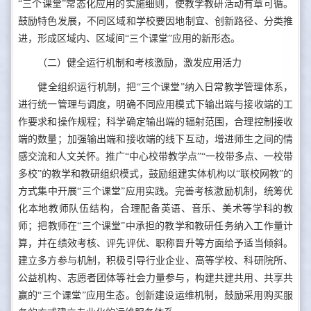
“三个课堂”常态化应用的实施细则，使教学教研活动有章可循。
鼓励特色发展，不同区域和学校要因地制宜、创新路径、分类推
进，形成区域内、区域间“三个课堂”应用的新形态。
（二）健全运行机制和考核激励，激发应用活力
健全组织运行机制，把“三个课堂”纳入日常教学管理体系，
进行统一管理与调度，明确不同应用模式下输出端与接收端的工
作要求和操作规程；科学确定输出端的辐射范围，合理控制接收
端的数量；加强输出端和接收端的线下互动，增进师生之间的情
感交流和人文关怀。推广“中心校带教学点”“一校带多点、一校带
多校”的教学和教研组织模式，鼓励组建实体机构以“联校网教”的
方式集中开展“三个课堂”应用实践。完善考核激励机制，统筹优
化本地教师队伍结构，合理配备英语、音乐、美术等学科的教
师；把教师在“三个课堂”中承担的教学和教研任务纳入工作量计
算，并在绩效考核、评先评优、职称晋升等方面给予适当倾斜。
建立多方参与机制，积极引导行业企业、高等学校、科研院所、
公益机构、志愿者团体等社会力量参与，构建共建共用、共享共
赢的“三个课堂”应用生态。创新建设运维机制，鼓励采用购买服