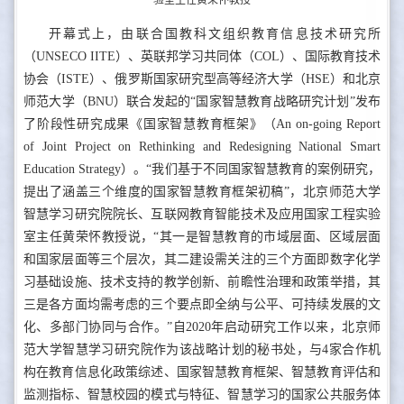
验室主任黄荣怀教授
开幕式上，由联合国教科文组织教育信息技术研究所
（UNSECO IITE）、英联邦学习共同体（COL）、国际教育技术
协会（ISTE）、俄罗斯国家研究型高等经济大学（HSE）和北京
师范大学（BNU）联合发起的“国家智慧教育战略研究计划”发布
了阶段性研究成果《国家智慧教育框架》（An on-going Report
of Joint Project on Rethinking and Redesigning National Smart
Education Strategy）。“我们基于不同国家智慧教育的案例研究，
提出了涵盖三个维度的国家智慧教育框架初稿”，北京师范大学
智慧学习研究院院长、互联网教育智能技术及应用国家工程实验
室主任黄荣怀教授说，“其一是智慧教育的市域层面、区域层面
和国家层面等三个层次，其二建设需关注的三个方面即数字化学
习基础设施、技术支持的教学创新、前瞻性治理和政策举措，其
三是各方面均需考虑的三个要点即全纳与公平、可持续发展的文
化、多部门协同与合作。”自2020年启动研究工作以来，北京师
范大学智慧学习研究院作为该战略计划的秘书处，与4家合作机
构在教育信息化政策综述、国家智慧教育框架、智慧教育评估和
监测指标、智慧校园的模式与特征、智慧学习的国家公共服务体