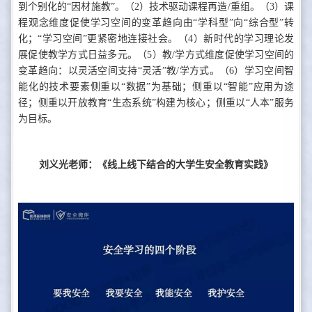
到个别化的“因材施教”。（2）技术驱动课程再造/重组。（3）课
程观念维度促使学习空间的变革趋向由“学科型”向“综合型”转
化；“学习空间”更紧密地连接社会。（4）新时代的学习理论发
展促使教学方式日益多元。（5）教/学方式维度促使学习空间的
变革趋向：以灵活空间支持“灵活”教/学方式。（6）学习空间智
能化的技术要素侧重以“数据”为基础；侧重以“智能”应用为途
径；侧重以开放教育“生态系统”构建为核心；侧重以“人本”服务
为目标。
刘义光老师：《线上线下结合的大学生安全教育实践》