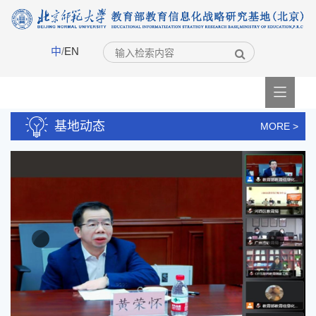
中
/
EN

基地动态
MORE >